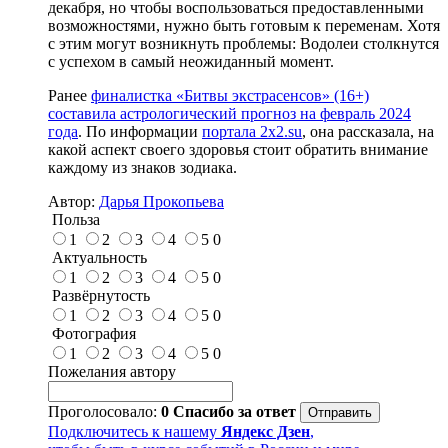
декабря, но чтобы воспользоваться предоставленными
возможностями, нужно быть готовым к переменам. Хотя
с этим могут возникнуть проблемы: Водолеи столкнутся
с успехом в самый неожиданный момент.
Ранее
финалистка «Битвы экстрасенсов» (16+)
составила астрологический прогноз на февраль 2024
года
. По информации
портала 2x2.su
, она рассказала, на
какой аспект своего здоровья стоит обратить внимание
каждому из знаков зодиака.
Автор:
Дарья Прокопьева
Польза
1
2
3
4
5
0
Актуальность
1
2
3
4
5
0
Развёрнутость
1
2
3
4
5
0
Фотография
1
2
3
4
5
0
Пожелания автору
Проголосовало:
0
Спасибо за ответ
Подключитесь к нашему
Яндекс Дзен
,