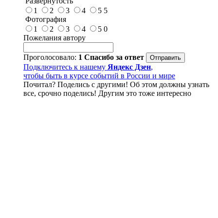
Развёрнутость
1
2
3
4
5
5
Фотография
1
2
3
4
5
0
Пожелания автору
Проголосовало:
1
Спасибо за ответ
Подключитесь к нашему
Яндекс Дзен
,
чтобы быть в курсе событий в России и мире
Почитал? Поделись с другими! Об этом должны узнать
все, срочно поделись! Другим это тоже интересно