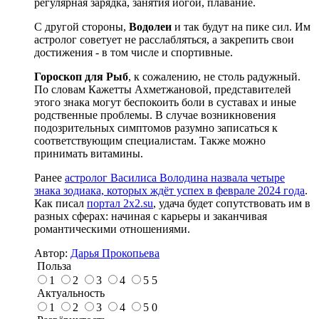
регулярная зарядка, занятия йогой, плавание.
С другой стороны,
Водолеи
и так будут на пике сил. Им
астролог советует не расслабляться, а закрепить свои
достижения - в том числе и спортивные.
Гороскоп для Рыб
, к сожалению, не столь радужный.
По словам Кажетты Ахметжановой, представителей
этого знака могут беспокоить боли в суставах и иные
родственные проблемы. В случае возникновения
подозрительных симптомов разумно записаться к
соответствующим специалистам. Также можно
принимать витамины.
Ранее
астролог Василиса Володина назвала четыре
знака зодиака, которых ждёт успех в феврале 2024 года
.
Как писал
портал 2x2.su
, удача будет сопутствовать им в
разных сферах: начиная с карьеры и заканчивая
романтическими отношениями.
Автор:
Дарья Прокопьева
Польза
1
2
3
4
5
5
Актуальность
1
2
3
4
5
0