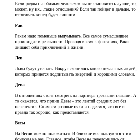
Если рядом с любимым человеком вы не становитесь лучше, то,
может, ну их…такие отношения? Если так пойдет и дальше, то
оттягивать конец будет лишним.
Рак
Ракам надо поменьше выдумывать. Все самое сумасшедшее
происходит в реальности. Проводя время в фантазиях, Раки
лишают себя приключений в жизни.
Лев
Львы будут утешать. Вокруг скопилось много печальных людей,
которых придется подпитывать энергией и хорошими словами.
Дева
В отношениях стоит смотреть на партнера трезвыми глазами. А
то окажется, что принц Девы – это лентяй средних лет без
перспектив. Снимаем розовые очки и надеемся, что все и
правда так хорошо, как представляется.
Весы
На Весов можно положиться. И близкие воспользуются этим
бонусом не раз. Главное, чтобы Весы не переломились от