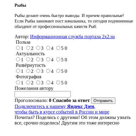
Рыбы
Рыбы делают очень быстро выводы. И причем правильные!
Если Рыбы занимают пост начальника, то сегодня подчиненные
обалдеют от профессиональных качеств Рыб.
Автор:
Информационная служба портала 2x2.su
Польза
1
2
3
4
5
0
Актуальность
1
2
3
4
5
0
Развёрнутость
1
2
3
4
5
0
Фотография
1
2
3
4
5
0
Пожелания автору
Проголосовало:
0
Спасибо за ответ
Подключитесь к нашему
Яндекс Дзен
,
чтобы быть в курсе событий в России и мире
Почитал? Поделись с другими! Об этом должны узнать
все, срочно поделись! Другим это тоже интересно