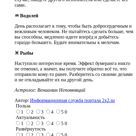
сами.
♒ Водолей
День располагает к тому, чтобы быть добросердечным и
вежливым человеком. Не пытайтесь сделать больше, чем
вы способны, медленно идите вперёд и добьётесь
гораздо большего. Будьте внимательны к мелочам.
♓ Рыбы
Наступило интересное время. Эффект бумеранга никто
не отменял, а значит, вы получите обратно всё то, что
отправили кому-то ранее. Разберитесь со своими делами
и не откладывайте их на другой день.
Астролог: Вениамин Непомнящий
Автор:
Информационная служба портала 2x2.su
Польза
1
2
3
4
5
0
Актуальность
1
2
3
4
5
0
Развёрнутость
1
2
3
4
5
0