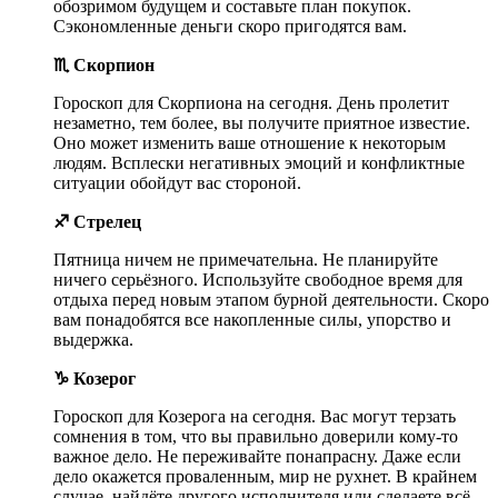
обозримом будущем и составьте план покупок.
Сэкономленные деньги скоро пригодятся вам.
♏ Скорпион
Гороскоп для Скорпиона на сегодня. День пролетит
незаметно, тем более, вы получите приятное известие.
Оно может изменить ваше отношение к некоторым
людям. Всплески негативных эмоций и конфликтные
ситуации обойдут вас стороной.
♐ Стрелец
Пятница ничем не примечательна. Не планируйте
ничего серьёзного. Используйте свободное время для
отдыха перед новым этапом бурной деятельности. Скоро
вам понадобятся все накопленные силы, упорство и
выдержка.
♑ Козерог
Гороскоп для Козерога на сегодня. Вас могут терзать
сомнения в том, что вы правильно доверили кому-то
важное дело. Не переживайте понапрасну. Даже если
дело окажется проваленным, мир не рухнет. В крайнем
случае, найдёте другого исполнителя или сделаете всё