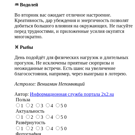
♒ Водолей
Во вторник вас ожидает отличное настроение.
Креативность, дар убеждения и энергичность позволят
добиться большого влияния на окружающих. Не пасуйте
перед трудностями, и приложенные усилия окупятся
многократно.
♓ Рыбы
День подойдёт для физических нагрузок и длительных
прогулок. Не исключены приятные сюрпризы и
неожиданные встречи. Есть шанс на увеличение
благосостояния, например, через выигрыш в лотерею.
Астролог: Вениамин Непомнящий
Автор:
Информационная служба портала 2x2.su
Польза
1
2
3
4
5
0
Актуальность
1
2
3
4
5
0
Развёрнутость
1
2
3
4
5
0
Фотография