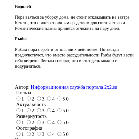
Водолей
Пора взяться за уборку дома, не стоит откладывать на завтра.
Кстати, это станет отличным средством для снятия стресса.
Романтические планы придется отложить на пару дней.
Рыбы
Рыбам пора перейти от планов к действиям. Но звезды
предчувствуют, что вместо рассудительности Рыбы будут вести
себя ветрено. Звезды говорят, что в этот день можно и
подурачиться.
Автор:
Информационная служба портала 2x2.su
Польза
1
2
3
4
5
0
Актуальность
1
2
3
4
5
0
Развёрнутость
1
2
3
4
5
0
Фотография
1
2
3
4
5
0