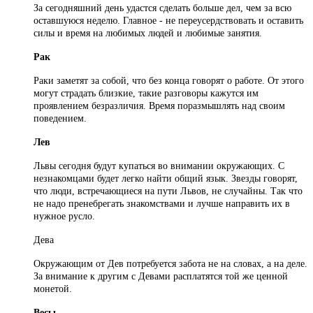
За сегодняшний день удастся сделать больше дел, чем за всю
оставшуюся неделю. Главное - не переусердствовать и оставить
силы и время на любимых людей и любимые занятия.
Рак
Раки заметят за собой, что без конца говорят о работе. От этого
могут страдать близкие, такие разговоры кажутся им
проявлением безразличия. Время поразмышлять над своим
поведением.
Лев
Львы сегодня будут купаться во внимании окружающих. С
незнакомцами будет легко найти общий язык. Звезды говорят,
что люди, встречающиеся на пути Львов, не случайны. Так что
не надо пренебрегать знакомствами и лучше направить их в
нужное русло.
Дева
Окружающим от Дев потребуется забота не на словах, а на деле.
За внимание к другим с Девами расплатятся той же ценной
монетой.
Весы