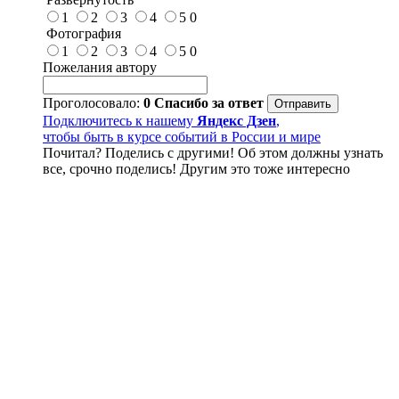
1
2
3
4
5
0
Фотография
1
2
3
4
5
0
Пожелания автору
Проголосовало:
0
Спасибо за ответ
Подключитесь к нашему
Яндекс Дзен
,
чтобы быть в курсе событий в России и мире
Почитал? Поделись с другими! Об этом должны узнать
все, срочно поделись! Другим это тоже интересно