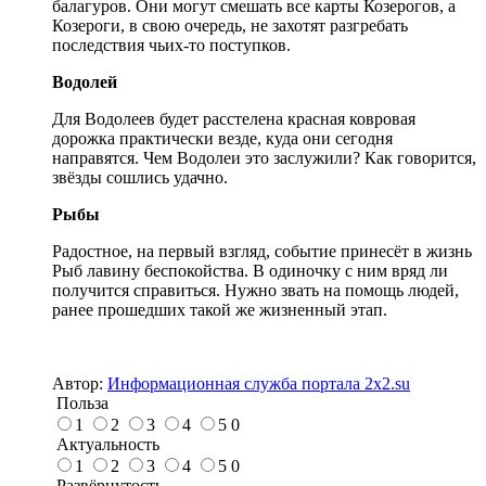
балагуров. Они могут смешать все карты Козерогов, а
Козероги, в свою очередь, не захотят разгребать
последствия чьих-то поступков.
Водолей
Для Водолеев будет расстелена красная ковровая
дорожка практически везде, куда они сегодня
направятся. Чем Водолеи это заслужили? Как говорится,
звёзды сошлись удачно.
Рыбы
Радостное, на первый взгляд, событие принесёт в жизнь
Рыб лавину беспокойства. В одиночку с ним вряд ли
получится справиться. Нужно звать на помощь людей,
ранее прошедших такой же жизненный этап.
Автор:
Информационная служба портала 2x2.su
Польза
1
2
3
4
5
0
Актуальность
1
2
3
4
5
0
Развёрнутость