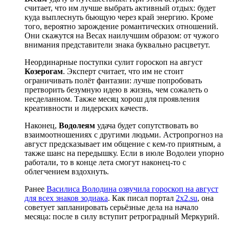
считает, что им лучше выбрать активный отдых: будет
куда выплеснуть бьющую через край энергию. Кроме
того, вероятно зарождение романтических отношений.
Они скажутся на Весах наилучшим образом: от чужого
внимания представители знака буквально расцветут.
Неординарные поступки сулит гороскоп на август
Козерогам
. Эксперт считает, что им не стоит
ограничивать полёт фантазии: лучше попробовать
претворить безумную идею в жизнь, чем сожалеть о
несделанном. Также месяц хорош для проявления
креативности и лидерских качеств.
Наконец,
Водолеям
удача будет сопутствовать во
взаимоотношениях с другими людьми. Астропрогноз на
август предсказывает им общение с кем-то приятным, а
также шанс на передышку. Если в июле Водолеи упорно
работали, то в конце лета смогут наконец-то с
облегчением вздохнуть.
Ранее
Василиса Володина озвучила гороскоп на август
для всех знаков зодиака
. Как писал портал
2x2.su
, она
советует запланировать серьёзные дела на начало
месяца: после в силу вступит ретроградный Меркурий.