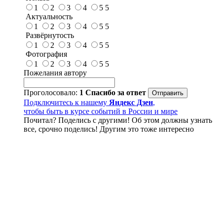
1
2
3
4
5
5
Актуальность
1
2
3
4
5
5
Развёрнутость
1
2
3
4
5
5
Фотография
1
2
3
4
5
5
Пожелания автору
Проголосовало:
1
Спасибо за ответ
Подключитесь к нашему
Яндекс Дзен
,
чтобы быть в курсе событий в России и мире
Почитал? Поделись с другими! Об этом должны узнать
все, срочно поделись! Другим это тоже интересно