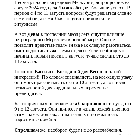
Несмотря на ретроградный Меркурий, астропрогноз на
август 2024 года для
Львов
обещает большие успехи. В
период с 4 по 11 августа вопросы будут решаться словно
сами собой, а сами Львы ощутят прилив сил и
энтузиазма.
А вот
Девы
в последний месяц лета ощутят влияние
ретроградного Меркурия в полной мере. Оно не
позволит представителям знака как следует разогнаться,
быстро достигать желаемых целей. Если необходимо
начинать новый проект, в августе лучше сделать это до
13 августа.
Гороскоп Василисы Володиной для
Весов
не такой
интересный. По словам специалиста, на кое-какую удачу
они могут рассчитывать с 6 по 10 августа, а вот после
возможностей для кардинальных перемен не
предвидится.
Благоприятным периодом для
Скорпионов
станут дни с
9 по 12 августа. Они принесут в жизнь рождённых под
этим знаком долгожданный отдых и возможность
вздохнуть спокойно.
Стрельцам
же, наоборот, будет не до расслабления.