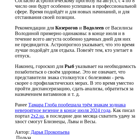
Согласно астрологическому прогнозу на август, с 4 по 8
число они будут особенно успешны в профессиональной
сфере. Время подойдёт и для новых начинаний, и для
отстаивания своей позиции.
Рекомендации для
Козерогов
и
Водолеев
от Василисы
Володиной примерно одинаковы: в конце июля и в
течение всего августа особенно удачных дней для них
не предвидится. Астропрогноз указывает, что это время
лучше подойдёт для отдыха. Повезёт тем, кто улетает в
отпуск.
Наконец, гороскоп для
Рыб
указывает на необходимость
позаботиться о своём здоровье. Это не означает, что
представители знака столкнутся с болезнями - речь
скорее о профилактических мерах. В это время уместно
пройти диспансеризацию, сдать анализы, обратиться за
назначением витаминов и т. д.
Ранее
Тамара Глоба пообещала трём знакам зодиака
невероятное везение в конце июля 2024 года
. Как писал
портал
2x2.su
, в последние дни месяца схватить удачу за
хвост смогут Близнецы, Львы и Весы.
Автор:
Дарья Прокопьева
Польза