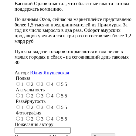
Василий Орлов отметил, что областные власти готовы
поддержать компанию.
По данным Ozon, сейчас на маркетплейсе представлено
более 1,5 тысячи предпринимателей из Приамурья. За
год их число выросло в два раза. Оборот амурских
продавцов увеличился в три раза и составляет более 1,2
млрд руб.
Пункты выдачи товаров открываются в том числе в
малых городах и сёлах - на сегодняшний день таковых
30.
Автор:
Юлия Янушевская
Польза
1
2
3
4
5
5
Актуальность
1
2
3
4
5
5
Развёрнутость
1
2
3
4
5
5
Фотография
1
2
3
4
5
5
Пожелания автору