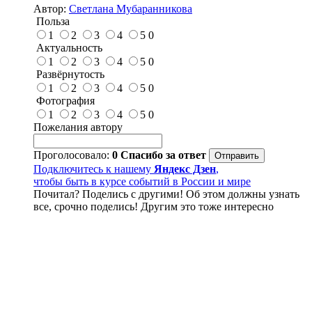
Автор:
Светлана Мубаранникова
Польза
1
2
3
4
5
0
Актуальность
1
2
3
4
5
0
Развёрнутость
1
2
3
4
5
0
Фотография
1
2
3
4
5
0
Пожелания автору
Проголосовало:
0
Спасибо за ответ
Подключитесь к нашему
Яндекс Дзен
,
чтобы быть в курсе событий в России и мире
Почитал? Поделись с другими! Об этом должны узнать
все, срочно поделись! Другим это тоже интересно