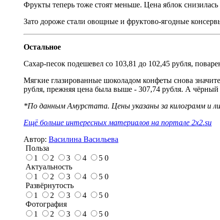
Фрукты теперь тоже стоят меньше. Цена яблок снизилась с 
Зато дороже стали овощные и фруктово-ягодные консервы д
Остальное
Сахар-песок подешевел со 103,81 до 102,45 рубля, поварен
Мягкие глазированные шоколадом конфеты снова значитель
рубля, прежняя цена была выше - 307,74 рубля. А чёрный 
*По данным Амурстата. Цены указаны за килограмм и л
Ещё больше интересных материалов на портале 2x2.su
Автор:
Василина Васильева
Польза
1
2
3
4
5
0
Актуальность
1
2
3
4
5
0
Развёрнутость
1
2
3
4
5
0
Фотография
1
2
3
4
5
0