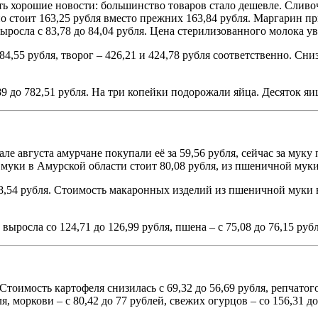
 хорошие новости: большинство товаров стало дешевле. Сливочн
о стоит 163,25 рубля вместо прежних 163,84 рубля. Маргарин при
осла с 83,78 до 84,04 рубля. Цена стерилизованного молока увел
284,55 рубля, творог – 426,21 и 424,78 рубля соответственно. Сни
9 до 782,51 рубля. На три копейки подорожали яйца. Десяток яиц
ле августа амурчане покупали её за 59,56 рубля, сейчас за муку 
муки в Амурской области стоит 80,08 рубля, из пшеничной муки 
18,54 рубля. Стоимость макаронных изделий из пшеничной муки в
ыросла со 124,71 до 126,99 рубля, пшена – с 75,08 до 76,15 рубля
оимость картофеля снизилась с 69,32 до 56,69 рубля, репчатого л
я, моркови – с 80,42 до 77 рублей, свежих огурцов – со 156,31 д