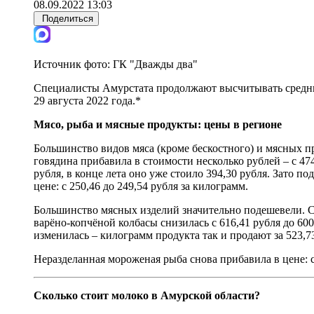
08.09.2022 13:03
Поделиться
Источник фото:
ГК "Дважды два"
Специалисты Амурстата продолжают высчитывать среднюю
29 августа 2022 года.*
Мясо, рыба и мясные продукты: цены в регионе
Большинство видов мяса (кроме бескостного) и мясных п
говядина прибавила в стоимости несколько рублей – с 474
рубля, в конце лета оно уже стоило 394,30 рубля. Зато п
цене: с 250,46 до 249,54 рубля за килограмм.
Большинство мясных изделий значительно подешевели. Сос
варёно-копчёной колбасы снизилась с 616,41 рубля до 600
изменилась – килограмм продукта так и продают за 523,7
Неразделанная мороженая рыба снова прибавила в цене: со 
Сколько стоит молоко в Амурской области?