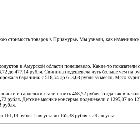
 стоимость товаров в Приамурье. Мы узнали, как изменились ц
родуктов в Амурской области подешевело. Какие-то показатели о
,72 до 477,14 рубля. Свинина подешевела чуть больше чем на руб
одорожала баранина: с 518,54 до 613,03 рубля за месяц. Мясо ку
иски и сардельки стали стоить 468,52 рубля, тогда как в начале
,72 рубля. Детские мясные консервы подешевели с 1295,07 до 127
3 рубля.
161,19 рубля 1 августа до 165,38 рубля к 29 августа.