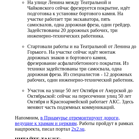
На улице Ленина между Театральной и
Чайковского сейчас фрезеруется покрытие, идёт
подготовка к установке бортового камня. На
участке работает три экскаватора, пять
самосвалов, одна дорожная фреза, один грейдер.
Задействованы 20 дорожных рабочих, три
инженерно-технических работника.
Стартовали работы и на Театральной от Ленина до
Горького. На участке сейчас идёт монтаж
дорожных знаков и бортового камня,
фрезерование асфальтобетонного покрытия. Из
техники задействованы три самосвала, одна
дорожная фреза. Из специалистов - 12 дорожных
рабочих, один инженерно-технический работник.
Участок на улице 50 лет Октября от Амурской до
Октябрьской: сейчас на пересечении улиц 50 лет
Октября и Красноармейской работает АКС. Здесь
меняют часть подземных коммуникаций.
Напомним,
в Приамурье отремонтируют дороги,
ведущие к храмам и церквям
. Работы пройдут в рамках
нацпроекта, писал портал
2x2.su
.