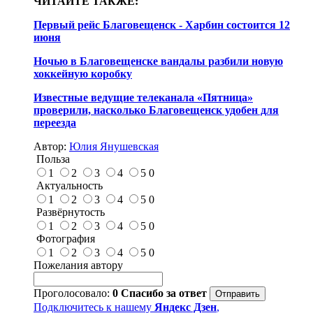
ЧИТАЙТЕ ТАКЖЕ:
Первый рейс Благовещенск - Харбин состоится 12
июня
Ночью в Благовещенске вандалы разбили новую
хоккейную коробку
Известные ведущие телеканала «Пятница»
проверили, насколько Благовещенск удобен для
переезда
Автор:
Юлия Янушевская
Польза
1
2
3
4
5
0
Актуальность
1
2
3
4
5
0
Развёрнутость
1
2
3
4
5
0
Фотография
1
2
3
4
5
0
Пожелания автору
Проголосовало:
0
Спасибо за ответ
Подключитесь к нашему
Яндекс Дзен
,