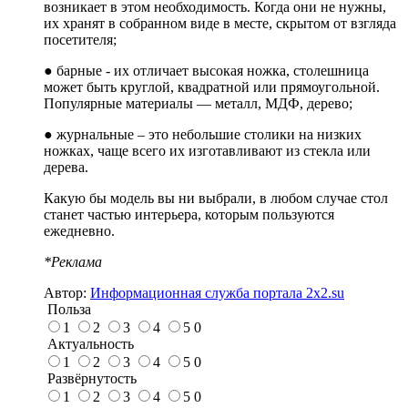
возникает в этом необходимость. Когда они не нужны,
их хранят в собранном виде в месте, скрытом от взгляда
посетителя;
● барные - их отличает высокая ножка, столешница
может быть круглой, квадратной или прямоугольной.
Популярные материалы — металл, МДФ, дерево;
● журнальные – это небольшие столики на низких
ножках, чаще всего их изготавливают из стекла или
дерева.
Какую бы модель вы ни выбрали, в любом случае стол
станет частью интерьера, которым пользуются
ежедневно.
*Реклама
Автор:
Информационная служба портала 2x2.su
Польза
1
2
3
4
5
0
Актуальность
1
2
3
4
5
0
Развёрнутость
1
2
3
4
5
0