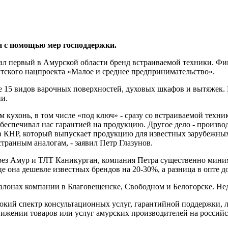
и с помощью мер господдержки.
вал первый в Амурской области бренд встраиваемой техники. Ф
нтского нацпроекта «Малое и среднее предпринимательство».
 15 видов варочных поверхностей, духовых шкафов и вытяжек. 
и.
 кухонь, в том числе «под ключ» - сразу со встраиваемой техни
беспечивал нас гарантией на продукцию. Другое дело - произво
 в КНР, который выпускает продукцию для известных зарубежных
транным аналогам, - заявил Петр Глазунов.
рез Амур и ТЛТ Каникурган, компания Петра существенно мини
це она дешевле известных брендов на 20-30%, а разница в опте д
салонах компании в Благовещенске, Свободном и Белогорске. Н
окий спектр консультационных услуг, гарантийной поддержки, л
ижении товаров или услуг амурских производителей на россий