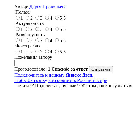
Автор:
Дарья Прокопьева
Польза
1
2
3
4
5
5
Актуальность
1
2
3
4
5
5
Развёрнутость
1
2
3
4
5
5
Фотография
1
2
3
4
5
5
Пожелания автору
Проголосовало:
1
Спасибо за ответ
Подключитесь к нашему
Яндекс Дзен
,
чтобы быть в курсе событий в России и мире
Почитал? Поделись с другими! Об этом должны узнать вс