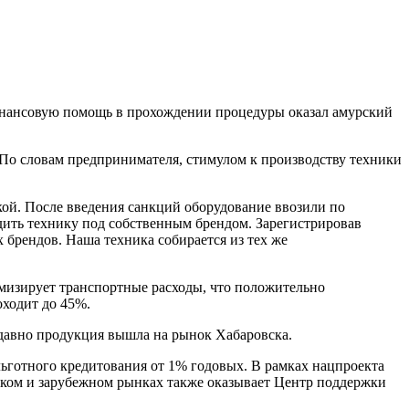
инансовую помощь в прохождении процедуры оказал амурский
По словам предпринимателя, стимулом к производству техники
кой. После введения санкций оборудование ввозили по
дить технику под собственным брендом. Зарегистрировав
 брендов. Наша техника собирается из тех же
мизирует транспортные расходы, что положительно
оходит до 45%.
едавно продукция вышла на рынок Хабаровска.
ьготного кредитования от 1% годовых. В рамках нацпроекта
ском и зарубежном рынках также оказывает Центр поддержки