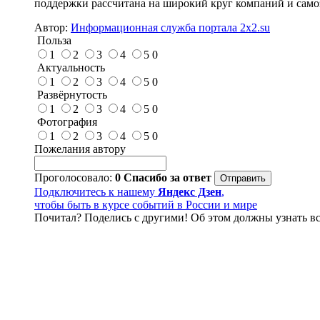
поддержки рассчитана на широкий круг компаний и само
Автор:
Информационная служба портала 2x2.su
Польза
1
2
3
4
5
0
Актуальность
1
2
3
4
5
0
Развёрнутость
1
2
3
4
5
0
Фотография
1
2
3
4
5
0
Пожелания автору
Проголосовало:
0
Спасибо за ответ
Подключитесь к нашему
Яндекс Дзен
,
чтобы быть в курсе событий в России и мире
Почитал? Поделись с другими! Об этом должны узнать вс