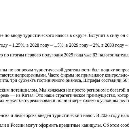
 по вводу туристического налога в округе. Вступит в силу он с 
году – 1,25%, в 2028 году – 1,5%, в 2029 году – 2%, в 2030 году 
 по итогам первого полугодия 2025 года уже 63 налогоплатель
пы по вопросам туристической деятельности был поднят вопрос
стаются непрозрачными. Часто фирмы не применяют контрольно-
пита, три субъекта гостиничного бизнеса. Штрафы составили 56 
ским потенциалом. Мы являемся не просто регионом с богатой п
ередь — из Китая. Это наше стратегическое преимущество, которо
ал может быть реализован в полной мере только в условиях чест
нска и Белогорска введен туристический налог. В 2026 году нал
атели в России могут оформить кредитные каникулы. Об этом со