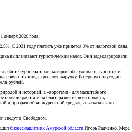
1 января 2026 года.
– 2,5%. С 2031 году платить уже придется 3% от налоговой базы.
щика выплачивают туристический налог. Они задекларировали
 о работе туроператоров, которые обслуживают турпоток из
кассовую технику, скрывают выручку. В первом полугодии
млн рублей.
риродой и историей, а «воротами» для масштабного
е обязано работать на благо развития всей области,
ной и прозрачной конкурентной среды», - высказался по
ог введут в Свободном.
общил
бизнес-защитник Амурской области
Игорь Радченко. Мера