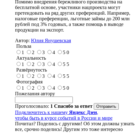
Помимо внедрения бережливого производства на
бесплатной основе, участники нацпроекта могут
претендовать на ряд других преференций. Например,
налоговые преференции, льготные займы до 200 млн
рублей под 3% годовых, а также помощь в выводе
продукции на экспорт.
Автор:
Юлия Янушевская
Польза
1
2
3
4
5
0
Актуальность
1
2
3
4
5
5
Развёрнутость
1
2
3
4
5
5
Фотография
1
2
3
4
5
0
Пожелания автору
Проголосовало:
1
Спасибо за ответ
Подключитесь к нашему
Яндекс Дзен
,
чтобы быть в курсе событий в России и мире
Почитал? Поделись с другими! Об этом должны узнать
все, срочно поделись! Другим это тоже интересно