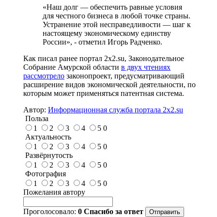
«Наш долг — обеспечить равные условия
для честного бизнеса в любой точке страны.
Устранение этой несправедливости — шаг к
настоящему экономическому единству
России», - отметил Игорь Радченко.
Как писал ранее портал 2х2.su, Законодательное
Собрание Амурской области
в двух чтениях
рассмотрело
законопроект, предусматривающий
расширение видов экономической деятельности, по
которым может применяться патентная система.
Автор:
Информационная служба портала 2x2.su
Польза
1
2
3
4
5
0
Актуальность
1
2
3
4
5
0
Развёрнутость
1
2
3
4
5
0
Фотография
1
2
3
4
5
0
Пожелания автору
Проголосовало:
0
Спасибо за ответ