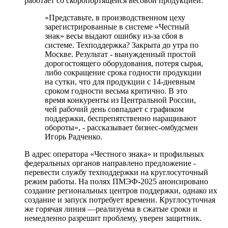
работает со скоропортящейся весовой продукцией.
«Представьте, в производственном цеху
зарегистрированные в системе «Честный
знак» весы выдают ошибку из-за сбоя в
системе. Техподдержка? Закрыта до утра по
Москве. Результат - вынужденный простой
дорогостоящего оборудования, потеря сырья,
либо сокращение срока годности продукции
на сутки, что для продукции с 14-дневным
сроком годности весьма критично. В это
время конкуренты из Центральной России,
чей рабочий день совпадает с графиком
поддержки, беспрепятственно наращивают
обороты», - рассказывает бизнес-омбудсмен
Игорь Радченко.
В адрес оператора «Честного знака» и профильных
федеральных органов направлено предложение -
перевести службу техподдержки на круглосуточный
режим работы. На полях ПМЭФ-2025 анонсировано
создание региональных центров поддержки, однако их
создание и запуск потребует времени. Круглосуточная
же горячая линия —реализуема в сжатые сроки и
немедленно разрешит проблему, уверен защитник.