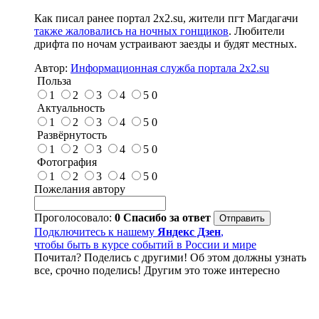
Как писал ранее портал 2х2.su, жители пгт Магдагачи
также жаловались на ночных гонщиков
. Любители
дрифта по ночам устраивают заезды и будят местных.
Автор:
Информационная служба портала 2x2.su
Польза
1
2
3
4
5
0
Актуальность
1
2
3
4
5
0
Развёрнутость
1
2
3
4
5
0
Фотография
1
2
3
4
5
0
Пожелания автору
Проголосовало:
0
Спасибо за ответ
Подключитесь к нашему
Яндекс Дзен
,
чтобы быть в курсе событий в России и мире
Почитал? Поделись с другими! Об этом должны узнать
все, срочно поделись! Другим это тоже интересно