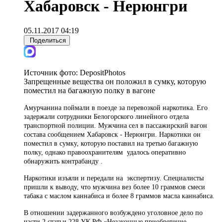
Хабаровск - Нерюнгри
05.11.2017 04:19
Поделиться
Источник фото:
DepositPhotos
Запрещенные вещества он положил в сумку, которую
поместил на багажную полку в вагоне
Амурчанина поймали в поезде за перевозкой наркотика. Его
задержали сотрудники Белогорского линейного отдела
транспортной полиции. Мужчина сел в пассажирский вагон
состава сообщением Хабаровск - Нерюнгри. Наркотики он
поместил в сумку, которую поставил на третью багажную
полку, однако
правоохранителям
удалось оперативно
обнаружить
контрабанду
.
Наркотики изъяли и передали на экспертизу. Специалисты
пришли к выводу, что мужчина вез более 10 граммов смеси
табака с маслом каннабиса и более 8 граммов масла каннабиса.
В отношении задержанного возбуждено уголовное дело по
части 2 статьи 228 УК РФ «Незаконные приобретение,