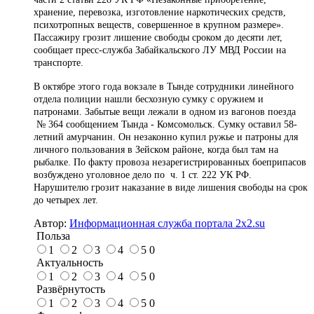
хранение, перевозка, изготовление наркотических средств,
психотропных веществ, совершенное в крупном размере».
Пассажиру грозит лишение свободы сроком до десяти лет,
сообщает пресс-служба Забайкальского ЛУ МВД России на
транспорте.
В октябре этого года вокзале в Тынде сотрудники линейного
отдела полиции нашли бесхозную сумку с оружием и
патронами. Забытые вещи лежали в одном из вагонов поезда
№ 364 сообщением Тында - Комсомольск. Сумку оставил 58-
летний амурчанин. Он незаконно купил ружье и патроны для
личного пользования в Зейском районе, когда был там на
рыбалке. По факту провоза незарегистрированных боеприпасов
возбуждено уголовное дело по ч. 1 ст. 222 УК РФ.
Нарушителю грозит наказание в виде лишения свободы на срок
до четырех лет.
Автор:
Информационная служба портала 2x2.su
Польза
1
2
3
4
5
0
Актуальность
1
2
3
4
5
0
Развёрнутость
1
2
3
4
5
0