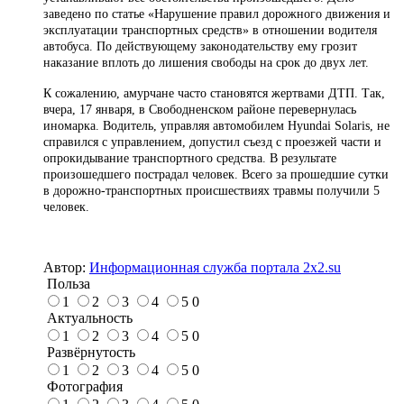
заведено по статье «Нарушение правил дорожного движения и
эксплуатации транспортных средств» в отношении водителя
автобуса. По действующему законодательству ему грозит
наказание вплоть до лишения свободы на срок до двух лет.
К сожалению, амурчане часто становятся жертвами ДТП. Так,
вчера, 17 января, в Свободненском районе перевернулась
иномарка. Водитель, управляя автомобилем Hyundai Solaris, не
справился с управлением, допустил съезд с проезжей части и
опрокидывание транспортного средства. В результате
произошедшего пострадал человек. Всего за прошедшие сутки
в дорожно-транспортных происшествиях травмы получили 5
человек.
Автор:
Информационная служба портала 2x2.su
Польза
1
2
3
4
5
0
Актуальность
1
2
3
4
5
0
Развёрнутость
1
2
3
4
5
0
Фотография