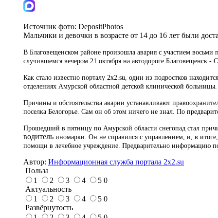
Источник фото:
DepositPhotos
Мальчики и девочки в возрасте от 14 до 16 лет были дос
В Благовещенском районе произошла авария с участием восьми по
случившемся вечером 21 октября на автодороге Благовещенск - С
Как стало известно порталу
2x2.su, один из подростков находит
отделениях Амурской областной детской клинической больницы
Причины и обстоятельства аварии устанавливают правоохраните
поселка Белогорье. Сам он об этом ничего не знал. По предвар
Прошедший в пятницу по Амурской области снегопад стал причин
водитель
иномарки. Он не справился с управлением, и, в итоге
помощи в лечебное учреждение. Предварительно информацию п
Автор:
Информационная служба портала 2x2.su
Польза
1
2
3
4
5
0
Актуальность
1
2
3
4
5
0
Развёрнутость
1
2
3
4
5
0