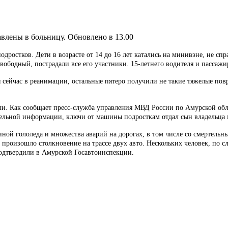
тавлены в больницу. Обновлено в 13.00
дростков. Дети в возрасте от 14 до 16 лет катались на минивэне, не сп
вободный, пострадали все его участники. 15-летнего водителя и пассажи
ся сейчас в реанимации, остальные пятеро получили не такие тяжелые п
.
ли. Как сообщает пресс-служба управления МВД России по Амурской обла
ительной информации, ключи от машины подросткам отдал сын владельца
ой гололеда и множества аварий на дорогах, в том числе со смертельны
, произошло столкновение на трассе двух авто. Нескольких человек, по 
одтвердили в Амурской Госавтоинспекции.