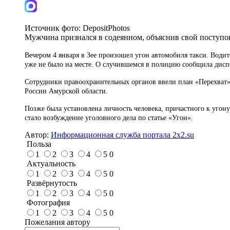
Источник фото:
DepositPhotos
Мужчина признался в содеянном, объяснив свой поступок 
Вечером 4 января в Зее произошел угон автомобиля
такси
. Водит
уже не было на месте. О случившемся в полицию сообщила дисп
Сотрудники правоохранительных органов ввели план «Перехват»
России Амурской области.
Позже была установлена личность человека, причастного к угон
стало возбуждение уголовного дела по статье «Угон».
Автор:
Информационная служба портала 2x2.su
Польза
1
2
3
4
5
0
Актуальность
1
2
3
4
5
0
Развёрнутость
1
2
3
4
5
0
Фотография
1
2
3
4
5
0
Пожелания автору