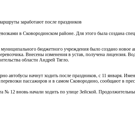
маршруты заработают после праздников
озками в Сковородинском районе. Для этого была создана спец
азе муниципального бюджетного учреждения было создано новое 
ревозчика. Внесены изменения в устав, получена лицензия. Во
оительства области Андрей Тягло.
но автобусы начнут ходить после праздников, с 11 января. Имен
ся перевозки пассажиров и в самом Сковородино, сообщают в пре
а № 12 вновь начали ходить по улице Зейской. Продолжительны