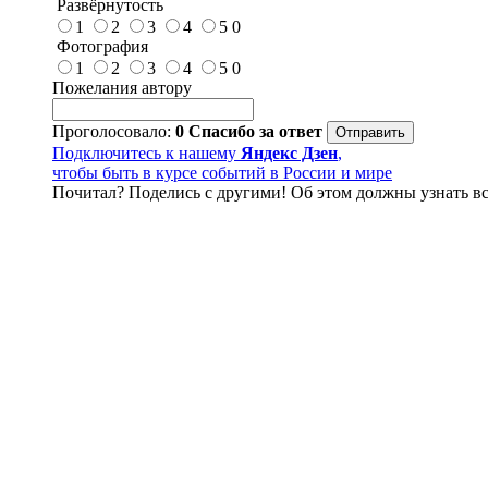
Развёрнутость
1
2
3
4
5
0
Фотография
1
2
3
4
5
0
Пожелания автору
Проголосовало:
0
Спасибо за ответ
Подключитесь к нашему
Яндекс Дзен
,
чтобы быть в курсе событий в России и мире
Почитал? Поделись с другими! Об этом должны узнать вс