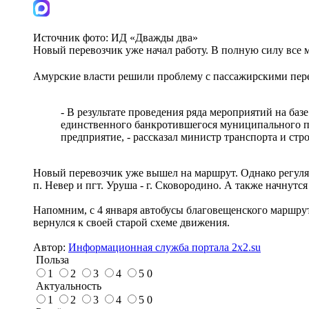
Источник фото:
ИД «Дважды два»
Новый перевозчик уже начал работу. В полную силу все 
Амурские власти решили проблему с пассажирскими перев
- В результате проведения ряда мероприятий на б
единственного банкротившегося муниципального пе
предприятие, - рассказал министр транспорта и стр
Новый перевозчик уже вышел на маршрут. Однако регуляр
п. Невер и пгт. Уруша - г. Сковородино. А также начнут
Напомним, с 4 января автобусы благовещенского маршрут
вернулся к своей старой схеме движения.
Автор:
Информационная служба портала 2x2.su
Польза
1
2
3
4
5
0
Актуальность
1
2
3
4
5
0