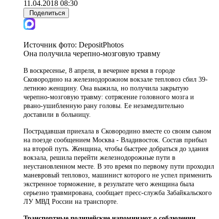
11.04.2018 08:30
Поделиться
Источник фото:
DepositPhotos
Она получила черепно-мозговую травму
В воскресенье, 8 апреля, в вечернее время в городе
Сковородино на железнодорожном вокзале тепловоз сбил 39-
летнюю женщину. Она выжила, но получила закрытую
черепно-мозговую травму: сотрясение головного мозга и
рвано-ушибленную рану головы.
Ее незамедлительно
доставили в больницу.
Пострадавшая приехала в Сковородино вместе со своим сыном
на поезде сообщением Москва - Владивосток. Состав прибыл
на второй путь. Женщина, чтобы быстрее добраться до здания
вокзала, решила перейти железнодорожные пути в
неустановленном месте. В это время по первому пути проходил
маневровый тепловоз, машинист которого не успел применить
экстренное торможение, в результате чего женщина была
серьезно травмирована, сообщает пресс-служба Забайкальского
ЛУ МВД России на транспорте.
Транспортные полицейские напоминают о соблюдении