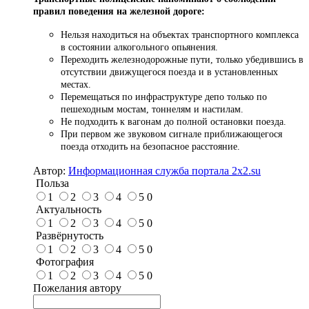
правил поведения на железной дороге:
Нельзя находиться на объектах транспортного комплекса
в состоянии алкогольного опьянения.
Переходить железнодорожные пути, только убедившись в
отсутствии движущегося поезда и в установленных
местах.
Перемещаться по инфраструктуре депо только по
пешеходным мостам, тоннелям и настилам.
Не подходить к вагонам до полной остановки поезда.
При первом же звуковом сигнале приближающегося
поезда отходить на безопасное расстояние.
Автор:
Информационная служба портала 2x2.su
Польза
1
2
3
4
5
0
Актуальность
1
2
3
4
5
0
Развёрнутость
1
2
3
4
5
0
Фотография
1
2
3
4
5
0
Пожелания автору