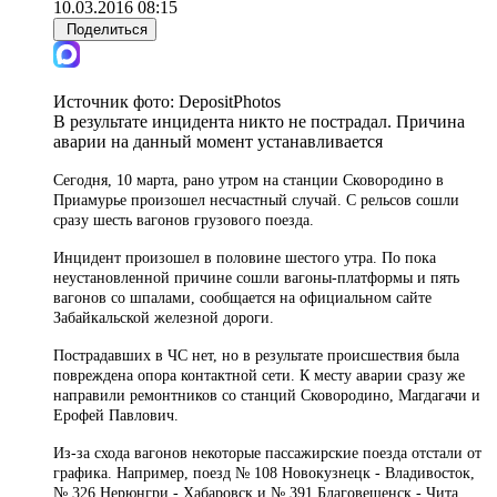
10.03.2016 08:15
Поделиться
Источник фото:
DepositPhotos
В результате инцидента никто не пострадал. Причина
аварии на данный момент устанавливается
Сегодня, 10 марта,
рано утром
на станции Сковородино в
Приамурье произошел несчастный случай. С рельсов сошли
сразу шесть вагонов грузового поезда.
Инцидент произошел в половине шестого утра. По пока
неустановленной причине сошли вагоны-платформы и пять
вагонов со шпалами, сообщается на официальном сайте
Забайкальской железной дороги.
Пострадавших в ЧС нет, но в результате происшествия была
повреждена опора контактной сети. К месту аварии сразу же
направили ремонтников со станций Сковородино, Магдагачи и
Ерофей Павлович.
Из-за схода вагонов некоторые пассажирские поезда отстали от
графика. Например, поезд № 108 Новокузнецк - Владивосток,
№ 326 Нерюнгри - Хабаровск и № 391 Благовещенск - Чита