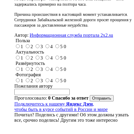
задержались примерно на полтора часа.
Причина происшествия в настоящий момент устанавливается.
Сотрудники Забайкальской железной дороги просят прощения у
пассажиров за доставленные неудобства.
Автор:
Информационная служба портала 2x2.su
Польза
1
2
3
4
5
0
Актуальность
1
2
3
4
5
0
Развёрнутость
1
2
3
4
5
0
Фотография
1
2
3
4
5
0
Пожелания автору
Проголосовало:
0
Спасибо за ответ
Подключитесь к нашему
Яндекс Дзен
,
чтобы быть в курсе событий в России и мире
Почитал? Поделись с другими! Об этом должны узнать
все, срочно поделись! Другим это тоже интересно