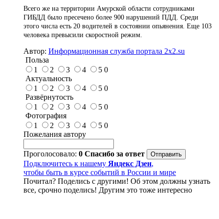
Всего же на территории Амурской области сотрудниками
ГИБДД было пресечено более 900 нарушений ПДД. Среди
этого числа есть 20 водителей в состоянии опьянения. Еще 103
человека превысили скоростной режим.
Автор:
Информационная служба портала 2x2.su
Польза
1
2
3
4
5
0
Актуальность
1
2
3
4
5
0
Развёрнутость
1
2
3
4
5
0
Фотография
1
2
3
4
5
0
Пожелания автору
Проголосовало:
0
Спасибо за ответ
Подключитесь к нашему
Яндекс Дзен
,
чтобы быть в курсе событий в России и мире
Почитал? Поделись с другими! Об этом должны узнать
все, срочно поделись! Другим это тоже интересно