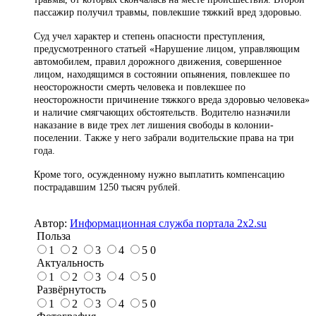
пассажир получил травмы, повлекшие тяжкий вред здоровью.
Суд учел характер и степень опасности преступления,
предусмотренного статьей «Нарушение лицом, управляющим
автомобилем, правил дорожного движения, совершенное
лицом, находящимся в состоянии опьянения, повлекшее по
неосторожности смерть человека и повлекшее по
неосторожности причинение тяжкого вреда здоровью человека»
и наличие смягчающих обстоятельств. Водителю назначили
наказание в виде трех лет лишения свободы в колонии-
поселении. Также у него забрали водительские права на три
года.
Кроме того, осужденному нужно выплатить компенсацию
пострадавшим 1250 тысяч рублей.
Автор:
Информационная служба портала 2x2.su
Польза
1
2
3
4
5
0
Актуальность
1
2
3
4
5
0
Развёрнутость
1
2
3
4
5
0