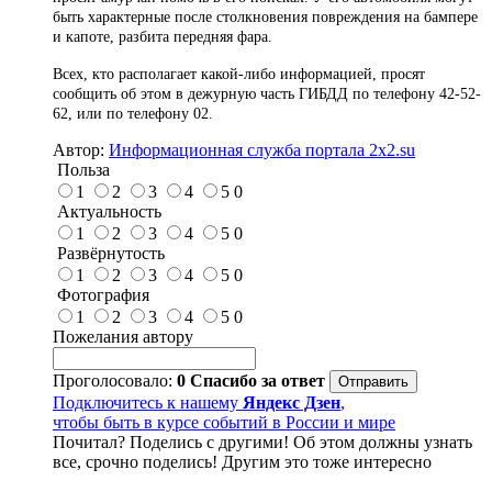
быть характерные после столкновения повреждения на бампере
и капоте, разбита передняя фара.
Всех, кто располагает какой-либо информацией, просят
сообщить об этом в дежурную часть ГИБДД по телефону 42-52-
62, или по телефону 02.
Автор:
Информационная служба портала 2x2.su
Польза
1
2
3
4
5
0
Актуальность
1
2
3
4
5
0
Развёрнутость
1
2
3
4
5
0
Фотография
1
2
3
4
5
0
Пожелания автору
Проголосовало:
0
Спасибо за ответ
Подключитесь к нашему
Яндекс Дзен
,
чтобы быть в курсе событий в России и мире
Почитал? Поделись с другими! Об этом должны узнать
все, срочно поделись! Другим это тоже интересно