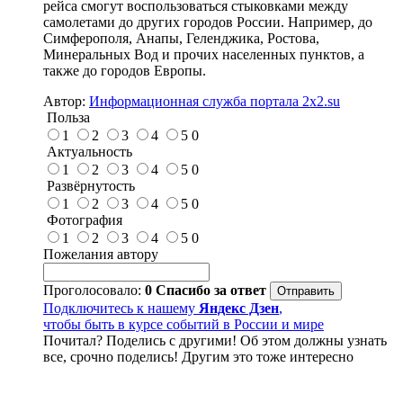
рейса смогут воспользоваться стыковками между
самолетами до других городов России. Например, до
Симферополя, Анапы, Геленджика, Ростова,
Минеральных Вод и прочих населенных пунктов, а
также до городов Европы.
Автор:
Информационная служба портала 2x2.su
Польза
1
2
3
4
5
0
Актуальность
1
2
3
4
5
0
Развёрнутость
1
2
3
4
5
0
Фотография
1
2
3
4
5
0
Пожелания автору
Проголосовало:
0
Спасибо за ответ
Подключитесь к нашему
Яндекс Дзен
,
чтобы быть в курсе событий в России и мире
Почитал? Поделись с другими! Об этом должны узнать
все, срочно поделись! Другим это тоже интересно