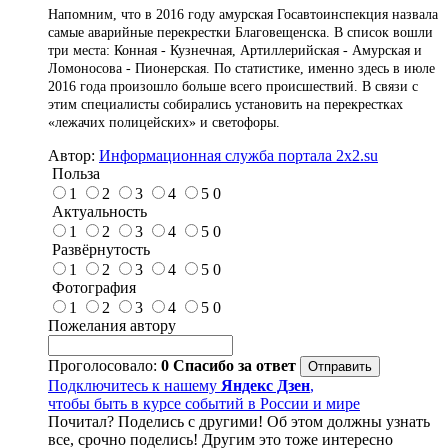
Напомним, что в 2016 году амурская Госавтоинспекция назвала
самые аварийные перекрестки Благовещенска. В список вошли
три места: Конная - Кузнечная, Артиллерийская - Амурская и
Ломоносова - Пионерская. По статистике, именно здесь в июле
2016 года произошло больше всего происшествий. В связи с
этим специалисты собирались установить на перекрестках
«лежачих полицейских» и светофоры.
Автор:
Информационная служба портала 2x2.su
Польза
1
2
3
4
5
0
Актуальность
1
2
3
4
5
0
Развёрнутость
1
2
3
4
5
0
Фотография
1
2
3
4
5
0
Пожелания автору
Проголосовало:
0
Спасибо за ответ
Подключитесь к нашему
Яндекс Дзен
,
чтобы быть в курсе событий в России и мире
Почитал? Поделись с другими! Об этом должны узнать
все, срочно поделись! Другим это тоже интересно