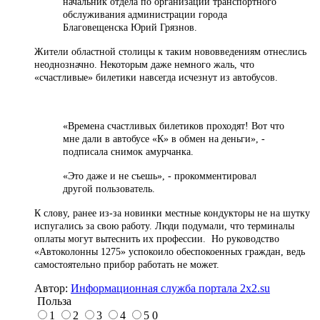
начальник отдела по организации транспортного
обслуживания администрации города
Благовещенска Юрий Грязнов.
Жители областной столицы к таким нововведениям отнеслись
неоднозначно. Некоторым даже немного жаль, что
«счастливые» билетики навсегда исчезнут из автобусов.
«Времена счастливых билетиков проходят! Вот что
мне дали в автобусе «К» в обмен на деньги», -
подписала снимок амурчанка.
«Это даже и не съешь», - прокомментировал
другой пользователь.
К слову, ранее из-за новинки местные кондукторы не на шутку
испугались за свою работу. Люди подумали, что терминалы
оплаты могут вытеснить их профессии. Но руководство
«
Автоколонны 1275
»
успокоило обеспокоенных граждан, ведь
самостоятельно прибор работать не может.
Автор:
Информационная служба портала 2x2.su
Польза
1
2
3
4
5
0