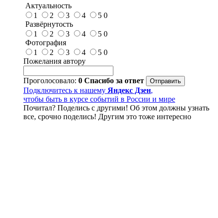
Актуальность
1
2
3
4
5
0
Развёрнутость
1
2
3
4
5
0
Фотография
1
2
3
4
5
0
Пожелания автору
Проголосовало:
0
Спасибо за ответ
Подключитесь к нашему
Яндекс Дзен
,
чтобы быть в курсе событий в России и мире
Почитал? Поделись с другими! Об этом должны узнать
все, срочно поделись! Другим это тоже интересно