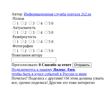
Автор:
Информационная служба портала 2x2.su
Польза
1
2
3
4
5
0
Актуальность
1
2
3
4
5
0
Развёрнутость
1
2
3
4
5
0
Фотография
1
2
3
4
5
0
Пожелания автору
Проголосовало:
0
Спасибо за ответ
Подключитесь к нашему
Яндекс Дзен
,
чтобы быть в курсе событий в России и мире
Почитал? Поделись с другими! Об этом должны узнать
все, срочно поделись! Другим это тоже интересно