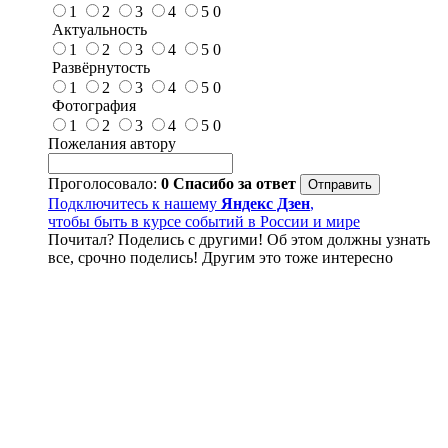
1
2
3
4
5
0
Актуальность
1
2
3
4
5
0
Развёрнутость
1
2
3
4
5
0
Фотография
1
2
3
4
5
0
Пожелания автору
Проголосовало:
0
Спасибо за ответ
Подключитесь к нашему
Яндекс Дзен
,
чтобы быть в курсе событий в России и мире
Почитал? Поделись с другими! Об этом должны узнать
все, срочно поделись! Другим это тоже интересно