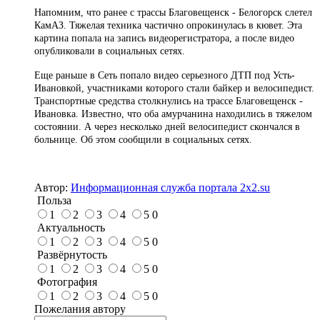
Напомним, что ранее с трассы Благовещенск - Белогорск слетел
КамАЗ. Тяжелая техника частично опрокинулась в кювет. Эта
картина попала на запись видеорегистратора, а после видео
опубликовали в социальных сетях.
Еще раньше в Сеть попало видео серьезного ДТП под Усть-
Ивановкой, участниками которого стали байкер и велосипедист.
Транспортные средства столкнулись на трассе Благовещенск -
Ивановка. Известно, что оба амурчанина находились в тяжелом
состоянии. А через несколько дней велосипедист скончался в
больнице. Об этом сообщили в социальных сетях.
Автор:
Информационная служба портала 2x2.su
Польза
1
2
3
4
5
0
Актуальность
1
2
3
4
5
0
Развёрнутость
1
2
3
4
5
0
Фотография
1
2
3
4
5
0
Пожелания автору