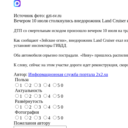
Источник фото:
gzt-sv.ru
Вечером 10 июля столкнулись внедорожник Land Cruiser
ДТП со смертельным исходом произошло вечером 10 июля на тра
Как сообщают «Зейские огни», внедорожник Land Cruiser ехал из
установят инспекторы ГИБДД.
Оба автомобиля серьезно пострадали. «Ниву» пришлось распилив
К слову, сейчас на этом участке дороги идет реконструкция, ск
Автор:
Информационная служба портала 2x2.su
Польза
1
2
3
4
5
0
Актуальность
1
2
3
4
5
0
Развёрнутость
1
2
3
4
5
0
Фотография
1
2
3
4
5
0
Пожелания автору