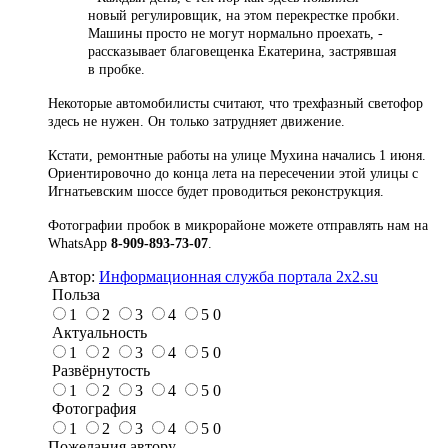
новый регулировщик, на этом перекрестке пробки.
Машины просто не могут нормально проехать, -
рассказывает благовещенка Екатерина, застрявшая
в пробке.
Некоторые автомобилисты считают, что трехфазный светофор
здесь не нужен. Он только затрудняет движение.
Кстати, ремонтные работы на улице Мухина начались 1 июня.
Ориентировочно до конца лета на пересечении этой улицы с
Игнатьевским шоссе будет проводиться реконструкция.
Фотографии пробок в микрорайоне можете отправлять нам на
WhatsApp
8-909-893-73-07
.
Автор:
Информационная служба портала 2x2.su
Польза
1
2
3
4
5
0
Актуальность
1
2
3
4
5
0
Развёрнутость
1
2
3
4
5
0
Фотография
1
2
3
4
5
0
Пожелания автору