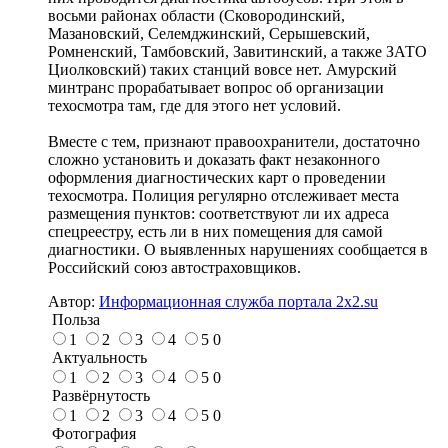
восьми районах области (Сковородинский,
Мазановский, Селемджинский, Серышевский,
Ромненский, Тамбовский, Завитинский, а также ЗАТО
Циолковский) таких станций вовсе нет. Амурский
минтранс прорабатывает вопрос об организации
техосмотра там, где для этого нет условий.
Вместе с тем, признают правоохранители, достаточно
сложно установить и доказать факт незаконного
оформления диагностических карт о проведении
техосмотра. Полиция регулярно отслеживает места
размещения пунктов: соответствуют ли их адреса
спецреестру, есть ли в них помещения для самой
диагностики. О выявленных нарушениях сообщается в
Российский союз автостраховщиков.
Автор:
Информационная служба портала 2x2.su
Польза
1
2
3
4
5
0
Актуальность
1
2
3
4
5
0
Развёрнутость
1
2
3
4
5
0
Фотография