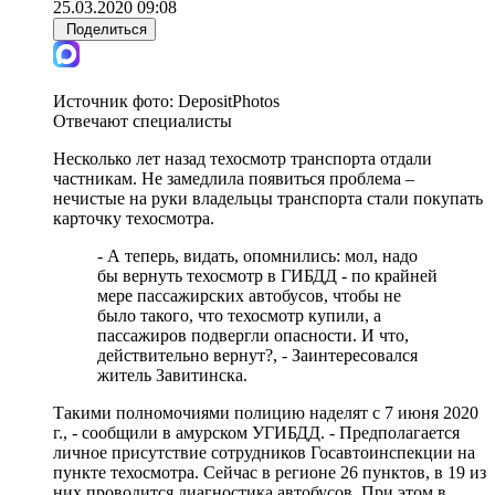
25.03.2020 09:08
Поделиться
Источник фото:
DepositPhotos
Отвечают специалисты
Несколько лет назад техосмотр транспорта отдали
частникам. Не замедлила появиться проблема –
нечистые на руки владельцы транспорта стали покупать
карточку техосмотра.
- А теперь, видать, опомнились: мол, надо
бы вернуть техосмотр в ГИБДД - по крайней
мере пассажирских автобусов, чтобы не
было такого, что техосмотр купили, а
пассажиров подвергли опасности. И что,
действительно вернут?, - Заинтересовался
житель Завитинска.
Такими полномочиями полицию наделят с 7 июня 2020
г., - сообщили в амурском УГИБДД. - Предполагается
личное присутствие сотрудников Госавтоинспекции на
пункте техосмотра. Сейчас в регионе 26 пунктов, в 19 из
них проводится диагностика автобусов. При этом в