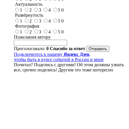
Актуальность
1
2
3
4
5
0
Развёрнутость
1
2
3
4
5
0
Фотография
1
2
3
4
5
0
Пожелания автору
Проголосовало:
0
Спасибо за ответ
Подключитесь к нашему
Яндекс Дзен
,
чтобы быть в курсе событий в России и мире
Почитал? Поделись с другими! Об этом должны узнать
все, срочно поделись! Другим это тоже интересно