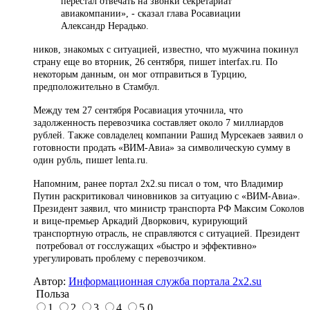
перестал отвечать на звонки секретариат
авиакомпании», - сказал глава Росавиации
Александр Нерадько.
ников, знакомых с ситуацией, известно, что мужчина покинул
страну еще во вторник, 26 сентября, пишет interfax.ru. По
некоторым данным, он мог отправиться в Турцию,
предположительно в Стамбул.
Между тем 27 сентября Росавиация уточнила, что
задолженность перевозчика составляет около 7 миллиардов
рублей. Также совладелец компании Рашид Мурсекаев заявил о
готовности продать «ВИМ-Авиа» за символическую сумму в
один рубль, пишет lenta.ru.
Напомним, ранее портал 2х2.su писал о том, что Владимир
Путин раскритиковал чиновников за ситуацию с «ВИМ-Авиа».
Президент заявил, что министр транспорта РФ Максим Соколов
и вице-премьер Аркадий Дворкович, курирующий
транспортную отрасль, не справляются с ситуацией. Президент
потребовал от госслужащих «быстро и эффективно»
урегулировать проблему с перевозчиком.
Автор:
Информационная служба портала 2x2.su
Польза
1
2
3
4
5
0