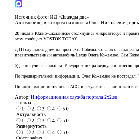
Источник фото:
ИД «Дважды два»
Автомобиль, в котором находился Олег Николаевич, вре
28 июля в Южно-Сахалинске столкнулись микроавтобус и правит
этом сообщает VOSTOK.TODAY.
ДТП случилось днем на проспекте Победы. Со слов очевидцев, ми
правительственный автомобиль Lexus Олега Кожемяко. Сам Кожем
Удар получился сильным. Внедорожник развернуло и отнесло пр
По предварительной информации, Олег Кожемяко не пострадал. 
По информации источника ТАСС, в результате аварии никто все-т
Автор:
Информационная служба портала 2x2.su
Польза
1
2
3
4
5
0
Актуальность
1
2
3
4
5
0
Развёрнутость
1
2
3
4
5
0
Фотография