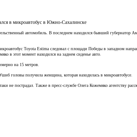
зался в микроавтобус в Южно-Сахалинске
ельственный автомобиль. В последнем находился бывший губернатор Аму
кроавтобус Toyota Estima следовал с площади Победы в западном направ
яко в этот момент находился на заднем сиденье авто.
имерно на 15 метров.
Ушиб головы получила женщина, которая находилась в микроавтобусе.
аки не пострадал. Также в пресс-службе Олега Кожемяко агентству расск