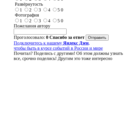
Развёрнутость
1
2
3
4
5
0
Фотография
1
2
3
4
5
0
Пожелания автору
Проголосовало:
0
Спасибо за ответ
Подключитесь к нашему
Яндекс Дзен
,
чтобы быть в курсе событий в России и мире
Почитал? Поделись с другими! Об этом должны узнать
все, срочно поделись! Другим это тоже интересно