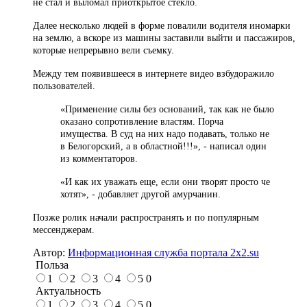
не стал и выломал приоткрытое стекло.
Далее несколько людей в форме повалили водителя иномарки
на землю, а вскоре из машины заставили выйти и пассажиров,
которые непрерывно вели съемку.
Между тем появившееся в интернете видео взбудоражило
пользователей.
«Применение силы без оснований, так как не было
оказано сопротивление властям. Порча
имущества. В суд на них надо подавать, только не
в Белогорский, а в областной!!!», - написал один
из комментаторов.
«И как их уважать еще, если они творят просто че
хотят», - добавляет другой амурчанин.
Позже ролик начали распространять и по популярным
мессенджерам.
Автор:
Информационная служба портала 2x2.su
Польза
1
2
3
4
5
0
Актуальность
1
2
3
4
5
0