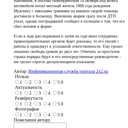
Напомним, в поселке Новобурейском 14 октября под колеса
автомобиля попал местный житель 1968 года рождения.
Мужчину с тяжелыми травмами на машине скорой помощи
доставили в больницу. Виновник аварии сразу после ДТП
уехал, однако пострадавший сообщил в полицию о том, что его
сбил человек в форме.
Если в ходе расследования и затем на суде вина сотрудника
правоохранительных органов будет доказана, то его уволят с
работы и привлекут к уголовной ответственности. Ему грозит
лишение свободы сроком до двух лет. Отвечать за проступок
стража порядка будут и его непосредственные руководители -
им грозит строгое дисциплинарное взыскание.
Автор:
Информационная служба портала 2x2.su
Польза
1
2
3
4
5
0
Актуальность
1
2
3
4
5
0
Развёрнутость
1
2
3
4
5
0
Фотография
1
2
3
4
5
0
Пожелания автору