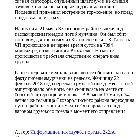
сигнал светофора, опущенный шлагбаум и не слышал
звуковых сигналов, которые подавал машинист.
Последний применил экстренное торможение, но поезд
продолжал двигаться.
Напомним, 21 мая в Белогорском районе также под
пассажирским поездом погиб мужчина. Он был сбит
составом, двигавшимся из Благовещенска в Хабаровск.
ЧП произошло в вечернее время суток на 7894
километре, возле станции Возжаевка. На месте
происшествия работала следственно-оперативная
группа.
Ранее следователи устанавливали все обстоятельства по
факту гибели амурчанки на рельсах. Женщину 22
февраля 2018 года переехал грузовой поезд. Несчастной
ампутировало обе ноги, она скончалась на месте от
большой потери крови и шока. В 8 часов 15 минут 54-
летняя жительница Сковородинского района переходила
пути в районе станции Уруша. Она пролезала под
вагоном грузового поезда в момент его отправления.
Автор:
Информационная служба портала 2x2.su