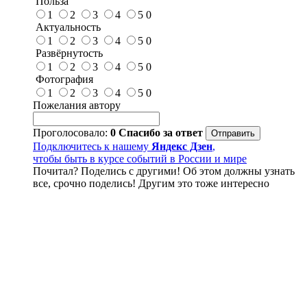
Польза
1
2
3
4
5
0
Актуальность
1
2
3
4
5
0
Развёрнутость
1
2
3
4
5
0
Фотография
1
2
3
4
5
0
Пожелания автору
Проголосовало:
0
Спасибо за ответ
Подключитесь к нашему
Яндекс Дзен
,
чтобы быть в курсе событий в России и мире
Почитал? Поделись с другими! Об этом должны узнать
все, срочно поделись! Другим это тоже интересно