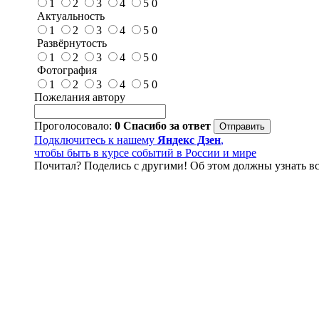
1
2
3
4
5
0
Актуальность
1
2
3
4
5
0
Развёрнутость
1
2
3
4
5
0
Фотография
1
2
3
4
5
0
Пожелания автору
Проголосовало:
0
Спасибо за ответ
Подключитесь к нашему
Яндекс Дзен
,
чтобы быть в курсе событий в России и мире
Почитал? Поделись с другими! Об этом должны узнать вс