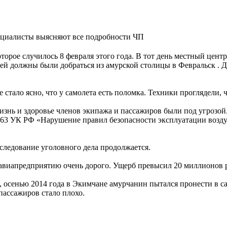
ециалисты выясняют все подробности ЧП
торое случилось 8 февраля этого года. В тот день местный цен
й должны были добраться из амурской столицы в Февральск . Дл
е стало ясно, что у самолета есть поломка. Техники проглядели,
жизнь и здоровье членов экипажа и пассажиров были под угрозой
. 263 УК РФ «Нарушение правил безопасности эксплуатации возду
сследование уголовного дела продолжается.
авиапредприятию очень дорого. Ущерб превысил 20 миллионов 
 осенью 2014 года в Экимчане амурчанин пытался пронести в са
 пассажиров стало плохо.