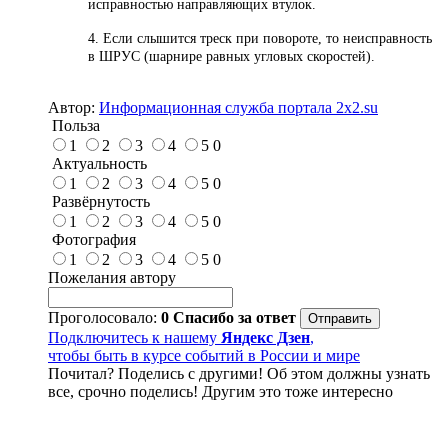
исправностью направляющих втулок.
4. Если слышится треск при повороте, то неисправность
в ШРУС (шарнире равных угловых скоростей).
Автор:
Информационная служба портала 2x2.su
Польза
1
2
3
4
5
0
Актуальность
1
2
3
4
5
0
Развёрнутость
1
2
3
4
5
0
Фотография
1
2
3
4
5
0
Пожелания автору
Проголосовало:
0
Спасибо за ответ
Подключитесь к нашему
Яндекс Дзен
,
чтобы быть в курсе событий в России и мире
Почитал? Поделись с другими! Об этом должны узнать
все, срочно поделись! Другим это тоже интересно