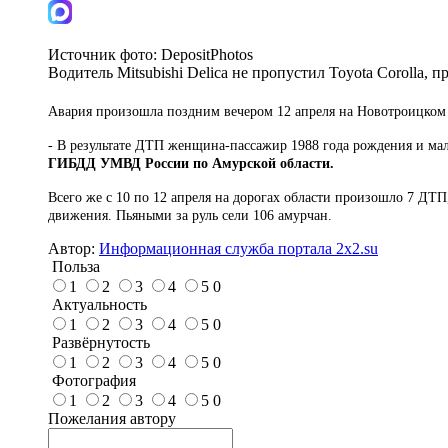
Источник фото:
DepositPhotos
Водитель Mitsubishi Delica не пропустил Toyota Corolla,
Авария произошла поздним вечером 12 апреля на Новотроицком ш
- В результате ДТП женщина-пассажир 1988 года рождения и мал
ГИБДД УМВД России по Амурской области.
Всего же с 10 по 12 апреля на дорогах области произошло 7 ДТ
движения. Пьяными за руль сели 106 амурчан.
Автор:
Информационная служба портала 2x2.su
Польза
1
2
3
4
5
0
Актуальность
1
2
3
4
5
0
Развёрнутость
1
2
3
4
5
0
Фотография
1
2
3
4
5
0
Пожелания автору