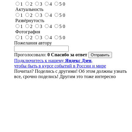
1
2
3
4
5
0
Актуальность
1
2
3
4
5
0
Развёрнутость
1
2
3
4
5
0
Фотография
1
2
3
4
5
0
Пожелания автору
Проголосовало:
0
Спасибо за ответ
Подключитесь к нашему
Яндекс Дзен
,
чтобы быть в курсе событий в России и мире
Почитал? Поделись с другими! Об этом должны узнать
все, срочно поделись! Другим это тоже интересно