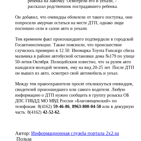
ребенка на лавочку. Осмотрели его и уехали, -
рассказал родственник пострадавшего ребенка.
Он добавил, что очевидцы обомлели от такого поступка, они
попросили амурчан остаться на месте ДТП, однако люди
поспешно сели в салон авто и уехали.
Тем временем факт произошедшего подтвердили в городской
Госавтоинспекции. Также пояснили, что происшествие
случилось примерно в 12.50. Иномарка Toyota Funcargo сбила
мальчика в районе автобусной остановки дома №179 по улице
50-летия Октября.
Полицейским известно, что за рулем авто
находился молодой человек, ему на вид 20-25 лет. После ДТП
он вышел из авто, осмотрел свой автомобиль и уехал.
Между тем правоохранители просят откликнуться очевидцев,
свидетелей произошедшего или самого водителя. Любую
информацию о ДТП нужно сообщить в группу розыска ОБ
ДПС ГИБДД МО МВД России «Благовещенский» по
телефонам: 8(4162)
59-46-86
,
8963-800-04-50
или в дежурную
часть: 8(4162)
42-52-62.
Автор:
Информационная служба портала 2x2.su
Польза