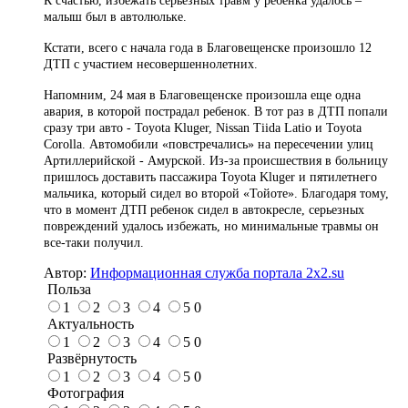
К счастью, избежать серьезных травм у ребенка удалось –
малыш был в автолюльке.
Кстати, всего с начала года в Благовещенске произошло 12
ДТП с участием несовершеннолетних.
Напомним, 24 мая в Благовещенске произошла еще одна
авария, в которой пострадал ребенок. В тот раз в ДТП попали
сразу три авто - Toyota Kluger, Nissan Tiida Latio и Toyota
Corolla. Автомобили «повстречались» на пересечении улиц
Артиллерийской - Амурской. Из-за происшествия в больницу
пришлось доставить пассажира Toyota Kluger и пятилетнего
мальчика, который сидел во второй «Тойоте». Благодаря тому,
что в момент ДТП ребенок сидел в автокресле, серьезных
повреждений удалось избежать, но минимальные травмы он
все-таки получил.
Автор:
Информационная служба портала 2x2.su
Польза
1
2
3
4
5
0
Актуальность
1
2
3
4
5
0
Развёрнутость
1
2
3
4
5
0
Фотография