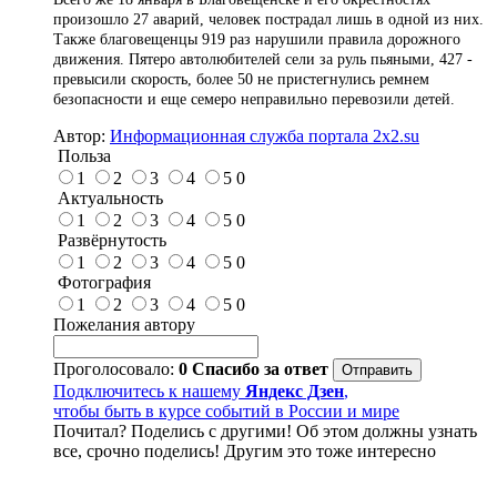
произошло 27 аварий, человек пострадал лишь в одной из них.
Также благовещенцы 919 раз нарушили правила дорожного
движения. Пятеро автолюбителей сели за руль пьяными, 427 -
превысили скорость, более 50 не пристегнулись ремнем
безопасности и еще семеро неправильно перевозили детей.
Автор:
Информационная служба портала 2x2.su
Польза
1
2
3
4
5
0
Актуальность
1
2
3
4
5
0
Развёрнутость
1
2
3
4
5
0
Фотография
1
2
3
4
5
0
Пожелания автору
Проголосовало:
0
Спасибо за ответ
Подключитесь к нашему
Яндекс Дзен
,
чтобы быть в курсе событий в России и мире
Почитал? Поделись с другими! Об этом должны узнать
все, срочно поделись! Другим это тоже интересно