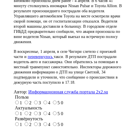
Бибиково произошла днем ранее - 4 апреля. В 6 часов 41
минуту столкнулись иномарки Nissan Pulsar и Toyota Allion. В
результате произошедшего пострадали оба водителя.
Управлявшего автомобилем Toyota на месте осмотрели врачи
скорой помощи, он от госпитализации отказался. Водителя
второй машины доставили в больницу. В городском отделе
ГИБДД предварительно сообщили, что авария произошла по
вине водителя Nissan, который выехал на встречную полосу
движения.
В воскресенье, 1 апреля, в селе Чигири слетело с проезжей
части и
перевернулось
такси. В результате ДТП пострадали
водитель авто и пассажирка. Они обратились за помощью в
местный травмпункт самостоятельно. Инспекторы дорожного
движения информацию о ДТП на улице Светлой, 34
подтвердили и уточнили, что сообщение о происшествии в
дежурную часть поступило в 17.18.
Автор:
Информационная служба портала 2x2.su
Польза
1
2
3
4
5
0
Актуальность
1
2
3
4
5
0
Развёрнутость
1
2
3
4
5
0